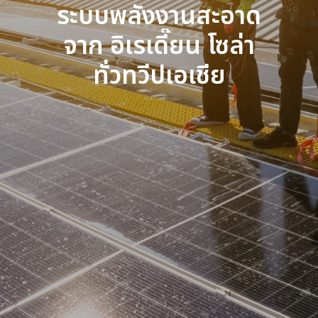
ระบบพลังงานสะอาด
จาก อิเรเดี๊ยน โซล่า
ทั่วทวีปเอเชีย