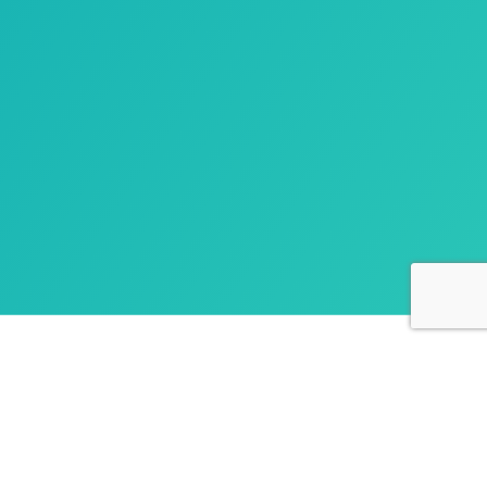
ารซีดับเบิลยู ทาวเวอร์ ตึก A ชั้น 27 ห้อง A2704
ชดาภิเษก แขวงห้วยขวาง เขตห้วยขวาง กรุงเทพมหานคร