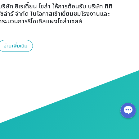
บริษัท อิเรเดี๊ยน โซล่า ให้การต้อนรับ บริษัท ทีที
บริษั
โซล่าร์ จำกัด ในโอกาสเข้าเยี่ยมชมโรงงานและ
แอล 
กระบวนการรีไซเคิลแผงโซล่าเซลล์
โรงง
อ่านเพิ่มเติม
อ่าน