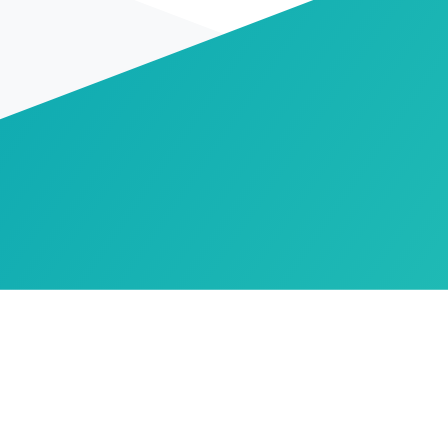
Irradiance Solar
:
2 114 3231 ต่อ 1
@IRRS
90 อาค
ถนนรั